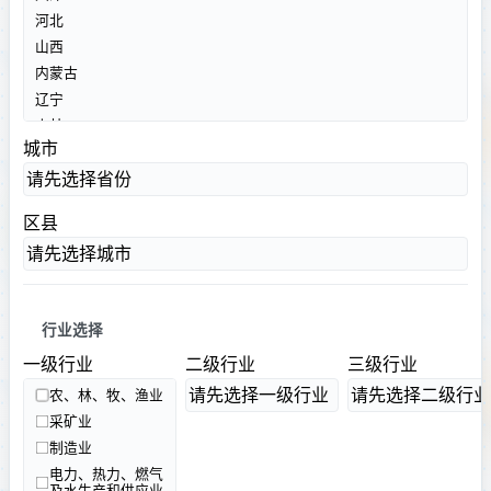
河北
山西
内蒙古
辽宁
吉林
城市
黑龙江
请先选择省份
上海
江苏
区县
浙江
请先选择城市
安徽
福建
江西
行业选择
山东
一级行业
二级行业
三级行业
河南
湖北
请先选择一级行业
请先选择二级行业
农、林、牧、渔业
湖南
采矿业
广东
制造业
广西
电力、热力、燃气
及水生产和供应业