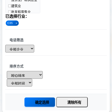
海南
建筑业
重庆
批发和零售业
四川
已选择行业：
交通运输、仓储和
贵州
邮政业
C35
×
云南
住宿和餐饮业
西藏
信息传输、软件和
陕西
信息技术服务业
电话筛选
甘肃
金融业
青海
房地产业
宁夏
租赁和商务服务业
新疆
科学研究和技术服
务业
排序方式
香港
水利、环境和公共
澳门
设施管理业
台湾
居民服务、修理和
其他服务业
教育
卫生和社会工作
确定选择
清除所有
文化、体育和娱乐
业