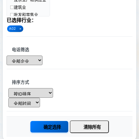
海南
建筑业
重庆
批发和零售业
四川
已选择行业：
交通运输、仓储和
贵州
邮政业
A02
×
云南
住宿和餐饮业
西藏
信息传输、软件和
陕西
信息技术服务业
电话筛选
甘肃
金融业
青海
房地产业
宁夏
租赁和商务服务业
新疆
科学研究和技术服
务业
排序方式
香港
水利、环境和公共
澳门
设施管理业
台湾
居民服务、修理和
其他服务业
教育
卫生和社会工作
确定选择
清除所有
文化、体育和娱乐
业