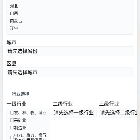
河北
山西
内蒙古
辽宁
吉林
城市
黑龙江
请先选择省份
上海
江苏
区县
浙江
请先选择城市
安徽
福建
江西
行业选择
山东
一级行业
二级行业
三级行业
河南
湖北
请先选择一级行业
请先选择二级行业
农、林、牧、渔业
湖南
采矿业
广东
制造业
广西
电力、热力、燃气
及水生产和供应业